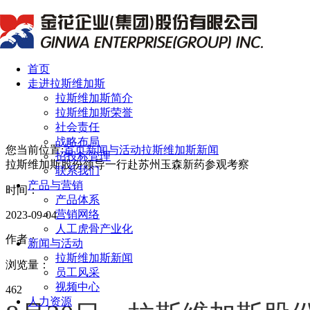
首页
走进拉斯维加斯
拉斯维加斯简介
拉斯维加斯荣誉
社会责任
战略布局
您当前位置:
首页
新闻与活动
拉斯维加斯新闻
招投标管理
拉斯维加斯股份领导一行赴苏州玉森新药参观考察
联系我们
产品与营销
时间：
产品体系
营销网络
2023-09-04
人工虎骨产业化
作者：
新闻与活动
拉斯维加斯新闻
浏览量：
员工风采
视频中心
462
人力资源