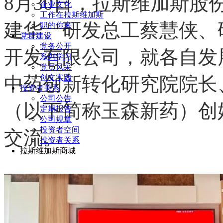
8月30日，拉斯维加斯
企业文化
工作在拉斯维加斯
建华、
研发总工
蔡慧侠、
职的你来
党群建设
党务公开
开发有限公司，就各自发
系列学习
党员风采
创文实践
中药创新转化研究院院长
投资者关系
公司公告
（以下简称玉森新药）创
定期报告
公司规章
投资者空间
交流。
投资者关系
拉斯维加斯商城