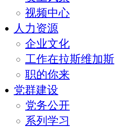
视频中心
人力资源
企业文化
工作在拉斯维加斯
职的你来
党群建设
党务公开
系列学习