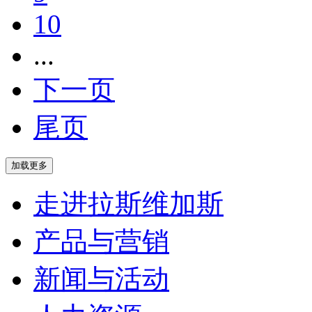
10
...
下一页
尾页
走进拉斯维加斯
产品与营销
新闻与活动