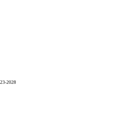
-2028