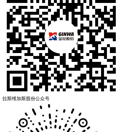
拉斯维加斯股份公众号